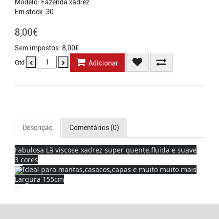
Modelo: Fazenda xadrez
Em stock: 30
8,00€
Sem impostos: 8,00€
Qtd
Adicionar
Descrição
Comentários (0)
Fabulosa Lã viscose xadrez super quente,fluida e suave
3 cores
Ideal para mantas,casacos,capas e muito muito mais
Largura 155cm