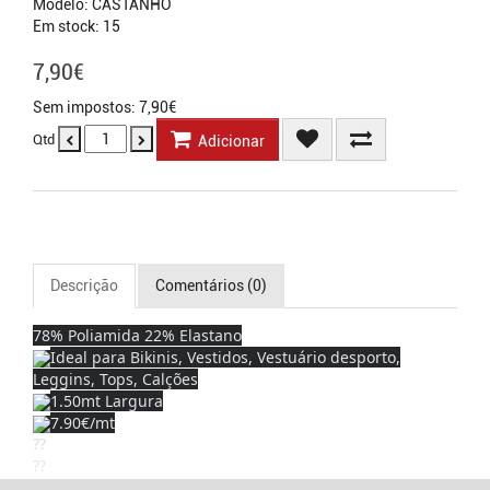
Modelo: CASTANHO
Em stock: 15
7,90€
Sem impostos: 7,90€
Qtd
Adicionar
Descrição
Comentários (0)
78% Poliamida 22% Elastano
Ideal para Bikinis, Vestidos, Vestuário desporto,
Leggins, Tops, Calções
1.50mt Largura
7.90€/mt